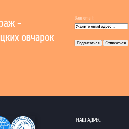
Ваш email:
раж -
цких овчарок
НАШ АДРЕС