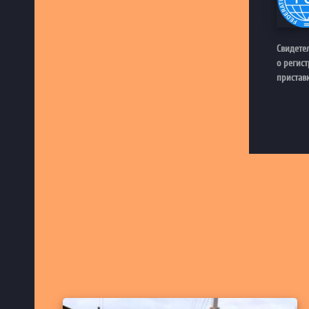
Свидете
о регис
приставк