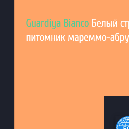
Guardiya Bianco
Белый ст
питомник мареммо-абру