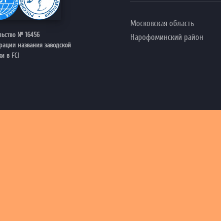
Московская область
льство № 16456
Нарофоминский район
трации названия заводской
и в FCI