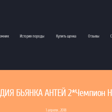
омник
История породы
Купить щенка
Отзывы
С
ДИЯ БЬЯНКА АНТЕЙ 2*Чемпион НК
1 апреля , 2018