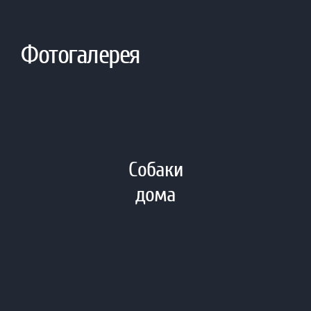
ЧЕМПИОН РФСС
14 КРАТНАЯ ЛС (ЛУЧШАЯ СУКА)
ЧЕМПИОН РФЛС
5 КРАТНЫЙ ЧЕМПИОН РКФ
ЧЕМПИОН РОССИИ
ГРАНД ЧЕМПИОН РОССИИ
ЧЕМПИОН БЕЛОРУССИИ
СДАН ТЭСТ НА ПСИХИКУ Т-1
ИНТЕРЧЕМПИОН
ЧЕМПИОН ЛИТВЫ
ПРИЗЕР ЧЕМПИОНАТА МИРА 2016 ГОДА
ЛУЧШИЙ ПРОИЗВОДИТЕЛЬ ПОРОДЫ МАРЕММО-
АБРУЦКИХ ОВЧАРОК ЧЕМПИОНАТА МИРА 2016
ЛУЧШАЯ СОБАКА 2017 ГОДА, ПОБЕДИТЕЛЬ «ЗОЛОТОЙ
ОШЕЙНИК» 2017 ГОДА.