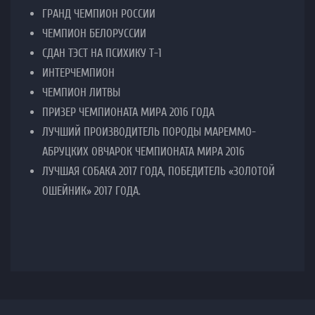
ЛУЧШИЙ БЭЙБИ
В ЩЕНКАХ «БОЛЬШАЯ ПЕРСПЕКТИВА»
ЮНЫЙ ЧЕМПИОН ЕВРАЗИЯ 2014, ЛУЧШИЙ ЮНИОР
НОМИНИРОВАНА НА CRUFTS
ЮНЫЙ ЧЕМПИОН РОССИИ
ЮНЫЙ ЧЕМПИОН НКП
БЭСТ 3 МЕСТО
2 КРАТНЫЙ ЛЮ (ЛУЧШИЙ ЮНИОР)
12 КРАТНЫЙ ЛПП (ЛУЧШИЙ ПРЕДСТАВИТЕЛЬ ПОРОДЫ)
СЕРТИФИКАТ 1 СТЕПЕНИ (ПЛЕМЕННОЙ СМОТР)
ПРИЗЕР ЧЕМПИОНАТА МИРА 2014 В ФИНЛЯНДИИ
3-х КРАТНЫЙ ЧЕМПИОН НКП
ЧЕПИОН ОАНКАО